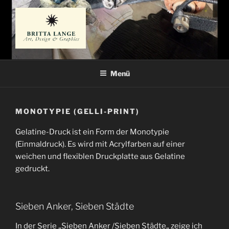
Zum
Inhalt
springen
BRITTA LANGE
Künstlerin
Menü
MONOTYPIE (GELLI-PRINT)
Gelatine-Druck ist ein Form der Monotypie
(Einmaldruck). Es wird mit Acrylfarben auf einer
weichen und flexiblen Druckplatte aus Gelatine
gedruckt.
Sieben Anker, Sieben Städte
In der Serie „Sieben Anker /Sieben Städte„ zeige ich