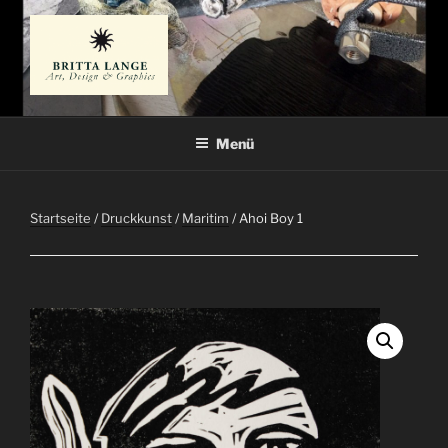
Zum
Inhalt
springen
BRITTA LANGE
Künstlerin
Menü
Startseite
/
Druckkunst
/
Maritim
/ Ahoi Boy 1