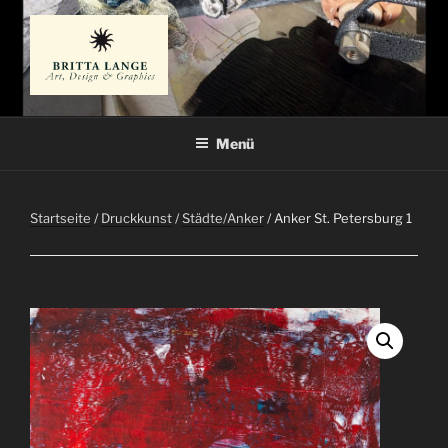
Zum
Inhalt
springen
BRITTA LANGE
Künstlerin
Menü
Startseite
/
Druckkunst
/
Städte/Anker
/ Anker St. Petersburg 1