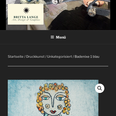
Zum
Inhalt
springen
BRITTA LANGE
Künstlerin
Menü
Startseite
/
Druckkunst
/
Unkategorisiert
/ Badenixe 1 blau