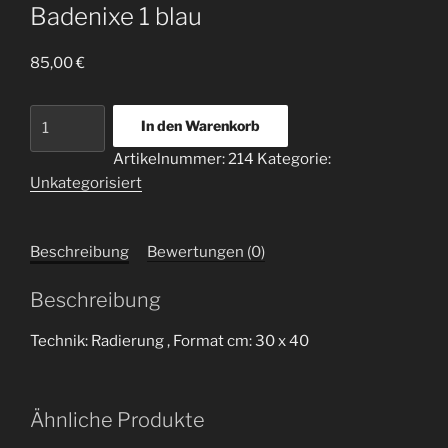
Badenixe 1 blau
85,00
€
Badenixe
In den Warenkorb
1
Artikelnummer:
214
Kategorie:
blau
Unkategorisiert
Menge
Beschreibung
Bewertungen (0)
Beschreibung
Technik: Radierung , Format cm: 30 x 40
Ähnliche Produkte