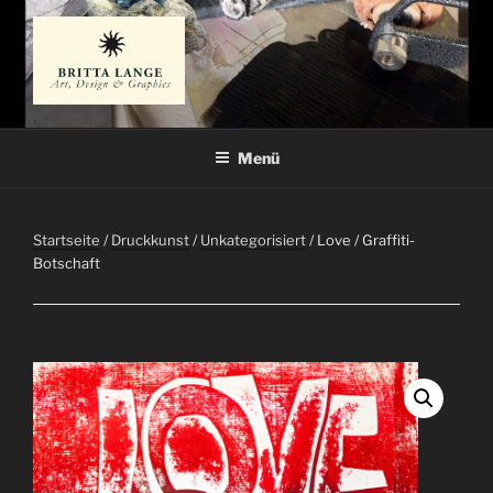
Zum
Inhalt
springen
BRITTA LANGE
Künstlerin
Menü
Startseite
/
Druckkunst
/
Unkategorisiert
/ Love / Graffiti-
Botschaft