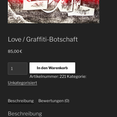
Love / Graffiti-Botschaft
85,00
€
Love
In den Warenkorb
/
Artikelnummer:
221
Kategorie:
Graffiti-
Unkategorisiert
Botschaft
Menge
Beschreibung
Bewertungen (0)
Beschreibung