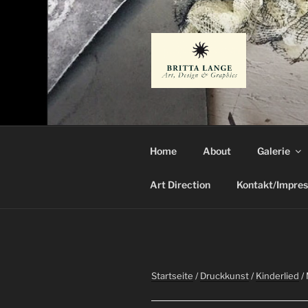
Zum
Inhalt
springen
BRITTA L
Künstlerin
Home
About
Galerie
Art Direction
Kontakt/Impre
Startseite
/
Druckkunst
/
Kinderlied
/