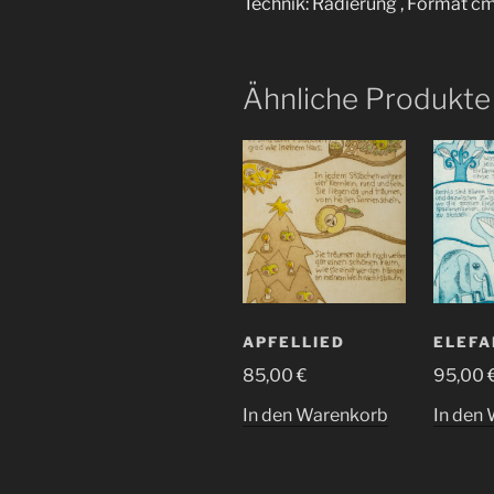
Technik: Radierung , Format cm
Ähnliche Produkte
APFELLIED
ELEFA
85,00
€
95,00
In den Warenkorb
In den