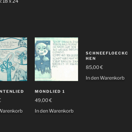
: 18 x 24
SCHNEEFLOECKC
HEN
85,00
€
In den Warenkorb
NTENLIED
MONDLIED 1
€
49,00
€
 Warenkorb
In den Warenkorb