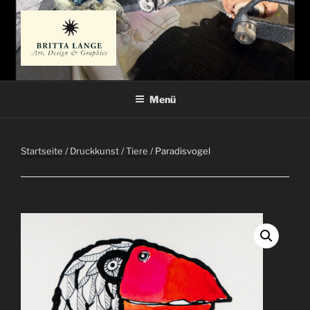
Zum
Inhalt
springen
BRITTA LANGE
Künstlerin
Menü
Startseite
/
Druckkunst
/
Tiere
/ Paradisvogel