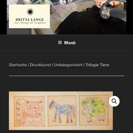
Zum
Inhalt
springen
BRITTA LANGE
Künstlerin
Menü
Startseite
/
Druckkunst
/
Unkategorisiert
/ Trilogie Tiere