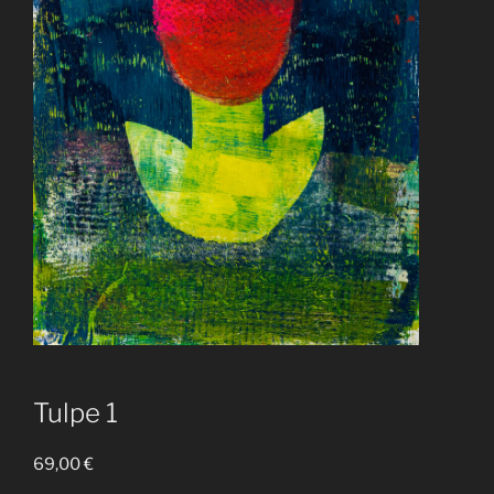
Tulpe 1
69,00
€