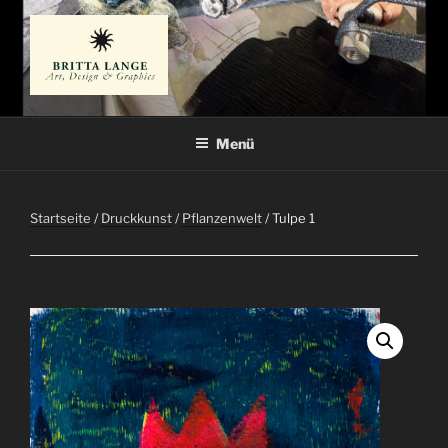
Zum
Inhalt
springen
BRITTA LANGE
Künstlerin
Menü
Startseite
/
Druckkunst
/
Pflanzenwelt
/ Tulpe 1